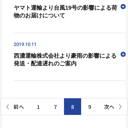
引き続き運休となります。
もたらし、河川の氾濫等の水害嫌土砂災害による
ヤマト運輸より台風19号の影響による荷
東北本線にて広範囲に被害があり、復旧まで一週
建物の破損および道路の寸断が発生しておりま
物のお届けについて
間以上かかる見込みのため当面運休となります。
す。
トラック便にて一部代替輸送しますが、継走便の
ため積載制限が生じます。
お預かりしました商品につきましては、お届先お
台風19号の日本列島接近にともない、一部の地域
【東北】：青森県・岩手県・秋田県・宮城県・
よびその周辺道路の安全が確認された場所から随
で荷物のお届けに遅れが生じる可能性がございま
2019.10.11
福島県全域及び山形県の一部地域
時配達をさせていただきますが、大規模渋滞によ
す。
西濃運輸株式会社より豪雨の影響による
【関東】：埼玉県・千葉県・栃木県の一部地域
る道路事情の悪化により、一部配達遅延となる場
また、台風の状況により、安全確保の観点から、
発送・配達遅れのご案内
所がございます。
集配および営業所の受付業務を停止させていただ
●配達の影響について
く場合がございます。
・東北地方・関東地方・新潟県・長野県にて配達
配達状況につきましては、現在、発送店および配
最新情報につきましては
ヤマト運輸ホームページ
気象情報にても報道されております通り、台風19
見合わせ・遅延が発生しております。
達店へのお問い合わせが集中し、電話がつながり
をご確認ください。
号が非常に強い勢力にて接近しております。
また該当地域以外にても、輸送を行い改めて状況
にくい状況にありますので、詳しい状況が分かり
本日10月11日現在にて下記の対応を予定してお
が判明し、見合わせ・遅延が発生する場合がござ
次第、濃飛倉庫運輸株式会社ホームページの
お客
前へ
1
7
8
9
次へ
ります。
います。
様サポート
にも掲載いたしますのでご活用くださ
い。
●集荷・配達について
●今後の対応について