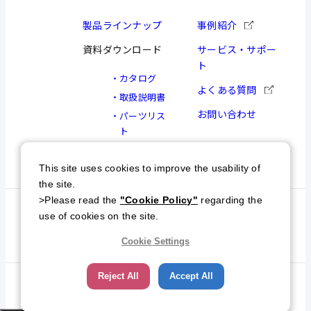
製品ラインナップ
事例紹介
資料ダウンロード
サービス・サポー
ト
カタログ
よくある質問
取扱説明書
お問い合わせ
パーツリス
ト
図面
This site uses cookies to improve the usability of
the site.
>Please read the
"Cookie Policy"
regarding the
個人情報保護方針
特定商取引について
use of cookies on the site.
サイトマップ
Cookie Settings
Reject All
Accept All
© NKC All Rights Reserved.