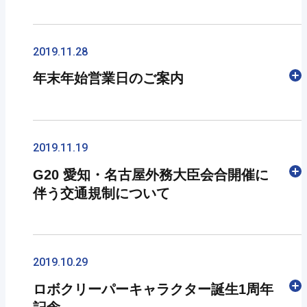
新型コロナウイルス対応情報は、
こちら
ぜひお越しください。
2/12（水）～2/14（金）の3日間、東京ビッグサ
公式ホームページ：
https://www.nkc-j.co.jp
イトで開催される「第４回スマート工場EXPO」
2019.11.28
＜展示会詳細＞
に出展いたします。
年末年始営業日のご案内
各配送業者の対応情報 ※外部サイトにつながり
■展示会名：第４回ロボデックス ロボット開
新発売の追随台車「Forolley」と展示会初出展の
ます。
発・活用展
自動倉庫「楽レンジャー」を身近でご覧いただけ
ヤマト運輸：
■公式サイト：
https://www.robodex.jp/ja-
るチャンスです！
本年も格別のご愛顧を賜り、厚くお礼申し上げま
http://www.kuronekoyamato.co.jp/ytc/info/2020/c
jp.html
この機会に皆さまお誘いあわせの上、ぜひご来場
す。
2019.11.19
19/
■会場：東京ビッグサイト
ください。
西濃運輸：
https://www.seino.co.jp/
G20 愛知・名古屋外務大臣会合開催に
■会期 2020年2月12日（水）～14日（金）
皆さまにお会いできるのを楽しみにしておりま
誠に勝手ながら、 12月28日(土)～1月5日(日)ま
濃飛倉庫運輸：
伴う交通規制について
10:00～18:00（最終日のみ17:00まで）
す！
で、弊社は年末年始休業とさせていただきます。
http://www.nohhi.co.jp/topics/2020/04/07/5972/
■主催：リード エグジビション ジャパン株式会
この間に頂戴しましたお問い合わせ・ご注文につ
新潟運輸：
社
＜展示会詳細＞
きましては、1月6日(月)から順次対応いたしま
G20 愛知・名古屋外務大臣会合の開催に伴い、開
https://www.niigataunyu.co.jp/news/index.html
■ブースNo.： 西ホール１階 ４-２４
■公式サイト：
https://www.sma-fac.jp/ja-
す。
催の前後を含む11月21日(木)から24日(日)までの
2019.10.29
jp.html
間、名古屋市内を中心とした大規模な交通規制に
☆☆☆同時開催のスマート工場EXPOにNKCが出
ロボクリーパーキャラクター誕生1周年
■会場：東京ビッグサイト
本年中のご愛顧に心より御礼申し上げますととも
よって、集荷・配達業務に遅延が発生する可能性
展しております。ぜひお立ち寄りください☆☆☆