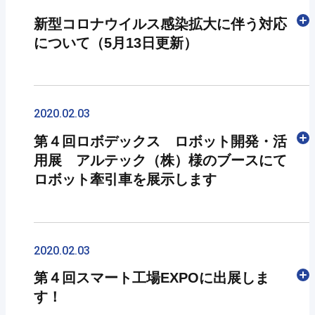
新型コロナウイルス感染拡大に伴う対応
について（5月13日更新）
新型コロナウイルスに罹患された皆さま、および
感染拡大によって困難な生活環境におられる皆さ
2020.02.03
まに、心よりお見舞い申し上げます。 NKCグルー
第４回ロボデックス ロボット開発・活
プの、新型コロナウイルスの感染拡大防止への対
用展 アルテック（株）様のブースにて
応につきましては、 弊社公式ホームページにて
ロボット牽引車を展示します
公開しておりますので、ご確認いただけます様、
お願い申し上げます。
また、弊社からの連絡や商品の発送に影響が出る
2/12（水）～2/14（金）の3日間、東京ビッグサ
場合がございます。お客様にはご不便、ご迷惑を
イトで開催される「第４回ロボデックス ロボッ
2020.02.03
おかけし誠に申し訳ございません。
ト開発・活用展」アルテック（株）様のブースに
第４回スマート工場EXPOに出展しま
ご理解いただけます様、何卒よろしくお願い申し
自律走行可能な「ロボ牽引車」を展示いたしま
す！
上げます。
す。