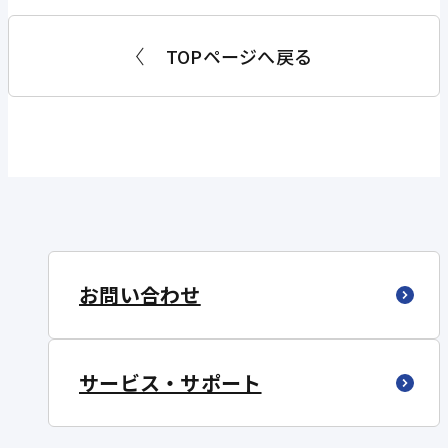
10月12日（土）当日状況によりましては安全最
・10月16日現在にて、以後の輸送体制・状況につ
また、これから発送される商品につきましては、
優先のため集配業務の大幅遅延・見送り等が発生
いては未定となっています。幹線運行、配達見合
お届けまでに多少のお時間をいただくことがござ
TOPページへ戻る
する場合がございます。
わせ・遅延地域の解消・追加等の変更につきまし
いますので、余裕の持った出荷をお願い申し上げ
また荒天下での作業により、商品事故等のリスク
ては随時ご案内させていただきます。
ます。
が高まることもございます。
輸送状況のご確認は
西濃運輸HP
にてお願い致し
10月12日（土）のご出荷及び、12日を配達ご希
ます。
望日とするお荷物のご出荷を出来る限り回避して
リードタイムにはゆとりをもってご出荷お願い致
いただきますようお願い申し上げます。
します。
●幹線運行便について
10月12日（土）出発の関東全域への運行便を発
お問い合わせ
送・到着共に停止いたします。
静岡県下・愛知県一部地域(下記参照)の発送を停
止致します。
サービス・サポート
天候の回復をまち、10月13日（土）出発へ変更
の予定です。
また東北地域につきましては、10月11日、10月