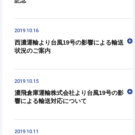
記念
■会期 2020年2月12日（水）～14日（金）
に、来年もより一層のお引き立ての程、どうぞよ
があります。
10:00～18:00（最終日のみ17:00まで）
ろしくお願い申し上げます。
大変ご迷惑をおかけしますが、ご理解のほどよろ
■主催：リード エグジビション ジャパン株式会
しくお願い申し上げます。
ロボクリーパーキャラクター誕生1周年を記念し
社
て、イラストレーターさんがツイッターに記念イ
2019.10.16
■ブースNo.： 西ホール４階 １９-２２
ラストを投稿して下さいました。
西濃運輸より台風19号の影響による輸送
https://twitter.com/tomozu100/status/118728638
☆☆☆同時開催の第４回ロボデックスのアルテッ
状況のご案内
ク（株）のブースにロボ牽引車を展示しておりま
す。併せてお立ち寄りください☆☆☆
●幹線運行便について
・発送店留置き解除
2019.10.15
本日より発送を再開いたします。昨日10月15日
濃飛倉庫運輸株式会社より台風19号の影
受付分より順次発送致します。
響による輸送対応について
【佐野支店】：栃木県佐野市・足利市、群馬県館
林市・邑楽郡（板倉町・明和町）
10月12日に本州に上陸しました台風19号は、関
・東北ライナー便運休
東甲信越、東北地方を中心に各地大規模な被害を
2019.10.11