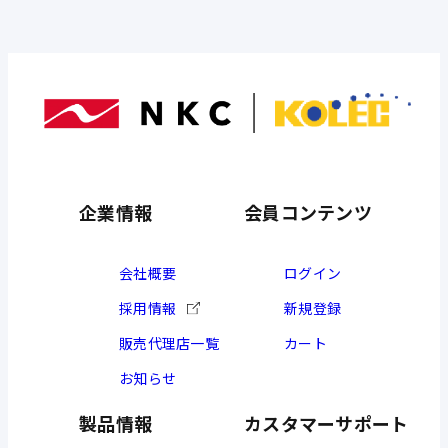
12日発送分のJRコンテナ便に遅れが発生する恐
れがあります。
リードタイムに余裕をもって出荷いただきます
様、お願い申し上げます。
・愛知県一部地域
岡崎支店:岡崎市・西尾市額田郡・幡豆郡
知立支店:知立市・安城市
企業情報
会員コンテンツ
豊川支店:豊川市・蒲郡市・新城市・豊田市(一部
地域)・北設楽郡・宝飯郡
会社概要
ログイン
豊橋支店:豊橋市・田原市
採用情報
新規登録
販売代理店一覧
カート
お知らせ
製品情報
カスタマーサポート