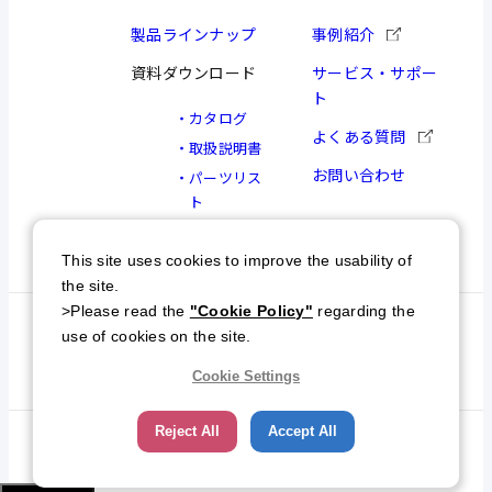
製品ラインナップ
事例紹介
資料ダウンロード
サービス・サポー
ト
カタログ
よくある質問
取扱説明書
お問い合わせ
パーツリス
ト
図面
This site uses cookies to improve the usability of
the site.
>Please read the
"Cookie Policy"
regarding the
個人情報保護方針
特定商取引について
use of cookies on the site.
サイトマップ
Cookie Settings
Reject All
Accept All
© NKC All Rights Reserved.