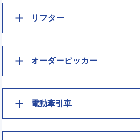
FX40S（型番末尾「A」「B」）
EK1050/1051/1072/1350/1351/1372
リフター
FX6ST（型番末尾「A」「B」）
EX13 日本製
KH5100/5200（手動走行）
FX6/9シリーズ（型番末尾「C」）
オーダーピッカー
JHPシリーズ
KHD510/520（電動走行）
FX6/9シリーズ（型番末尾「E」）
JHGシリーズ
STEシリーズ（電動走行）
KHD710（電動走行）
電動牽引車
FX6WT（型番末尾「A」「B」）
LHシリーズ
KHRシリーズ（手動走行）
KH7100
FX9ST（型番末尾「A」「B」）
DSP130（座り運転）