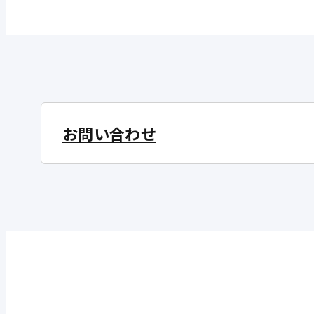
THP063
FX90S（型番末尾「A」「B」）
OHG133
FHP532
FX90W（型番末尾「A」「B」）
OHP103
SHPCシリーズ
お問い合わせ
OHP153
SHPFシリーズ
OHP173
SHP731-A1
OHP203
SHP732-A1