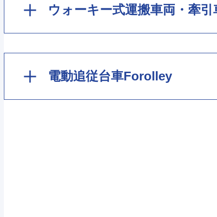
LHG103
ウォーキー式運搬車両・牽引
KL08
FX9WT（型番末尾「A」「B」）
DSP200/300
LHG133
KL25/35/50
THP103/153
FX12シリーズ（型番末尾「SP」）
DSPM500
電動追従台車
Forolley
LHP153
THP304
FX12/15シリーズ型番末尾「B」
DTP100
LHP173
電動追従台車Forolley
DHP053
FX60S（型番末尾「A」「B」）
DTP200/300
LHP203
THP1322
FX60W（型番末尾「A」「B」）
OHG103