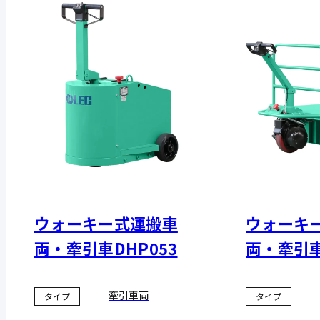
ウォーキー式運搬車
ウォーキ
両・牽引車DHP053
両・牽引車
牽引車両
タイプ
タイプ